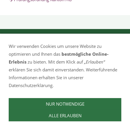
Ausbildungs- und Prüfungsbranche Parfumerie
Wir verwenden Cookies um unsere Website zu
Rössligasse 15
optimieren und Ihnen das
bestmögliche Online-
4460 Gelterkinden
Erlebnis
zu bieten. Mit dem Klick auf
„Erlauben“
erklären Sie sich damit einverstanden. Weiterführende
Tel. 061 985 96 05
Informationen erhalten Sie in unserer
info@apparfumerie.ch
Datenschutzerklärung.
www.apparfumerie.ch
NUR NOTWENDIGE
ALLE ERLAUBEN